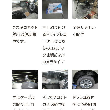
スズキコネクト
今回取り付け
早速リヤ側か
対応通信装着
るドライブレコ
ら取付
車です。
ーダーはこち
らのコムテッ
ク社製前後2
カメラタイプ
主にケーブル
そしてフロント
ドラレコ取付
の取り回し作
カメラ取付後
後に予め組付