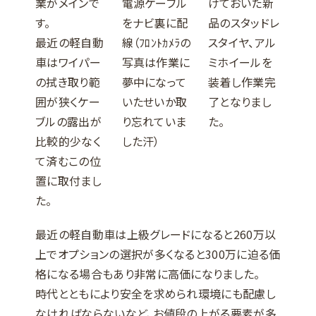
業がメインで
電源ケーブル
けておいた新
す。
をナビ裏に配
品のスタッドレ
最近の軽自動
線（ﾌﾛﾝﾄｶﾒﾗの
スタイヤ、アル
車はワイパー
写真は作業に
ミホイールを
の拭き取り範
夢中になって
装着し作業完
囲が狭くケー
いたせいか取
了となりまし
ブルの露出が
り忘れていま
た。
比較的少なく
した汗）
て済むこの位
置に取付まし
た。
最近の軽自動車は上級グレードになると260万以
上でオプションの選択が多くなると300万に迫る価
格になる場合もあり非常に高価になりました。
時代とともにより安全を求められ環境にも配慮し
なければならないなど、お値段の上がる要素が多