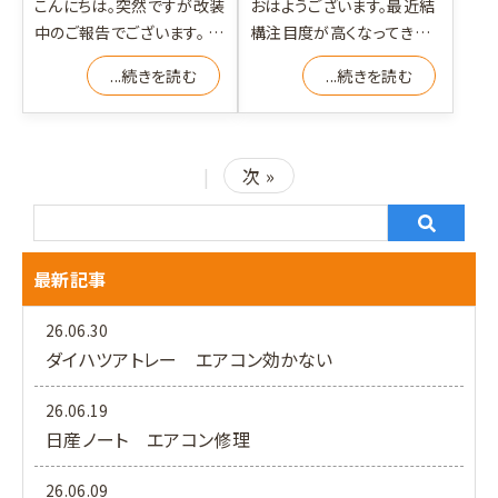
こんにちは。突然ですが改装
おはようございます。最近結
中のご報告でございます。 看
構注目度が高くなってきた
板の新設、外壁塗装のため
未塗装樹脂コート、お問い
...続きを読む
...続きを読む
改装しております。
合わせも多くなり店頭にあ
る
|
次 »
最新記事
26.06.30
ダイハツアトレー エアコン効かない
26.06.19
日産ノート エアコン修理
26.06.09