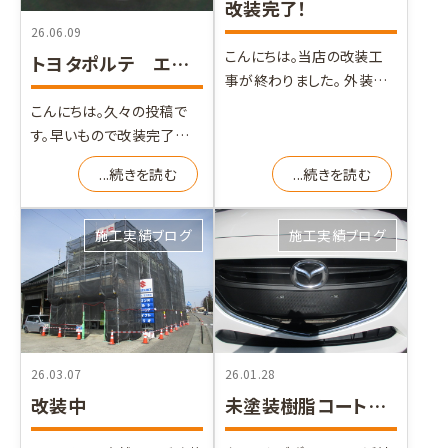
改装完了！
26.06.09
こんにちは。当店の改装工
トヨタポルテ エンジン不調
事が終わりました。 外装工
事が終了し足場撤去当日が
こんにちは。久々の投稿で
やってきました。 足場
す。早いもので改装完了から
気が付けば6月と1年の半分
...続きを読む
...続きを読む
になってしまいました。今
施工実績ブログ
施工実績ブログ
26.03.07
26.01.28
改装中
未塗装樹脂コート マツダデミオ