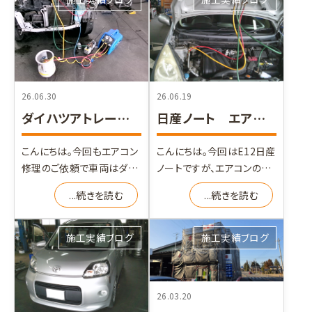
26.06.30
26.06.19
ダイハツアトレー エアコン効かない
日産ノート エアコン修理
こんにちは。今回もエアコン
こんにちは。今回はE12日産
修理のご依頼で車両はダイ
ノートですが、エアコンの風
ハツアトレーです。 S331Gの
が温く車内が冷えないと修
...続きを読む
...続きを読む
ダイハツアトレー
理依頼をいただきました
施工実績ブログ
施工実績ブログ
26.03.20