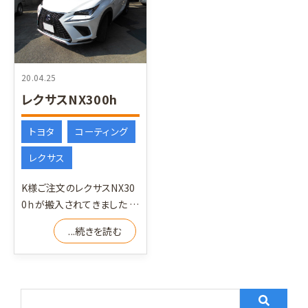
20.04.25
レクサスNX300h
トヨタ
コーティング
レクサス
K様ご注文のレクサスNX30
0ｈが搬入されてきました 中
古車なので気合を入れて徹
...続きを読む
底的に磨き上げ