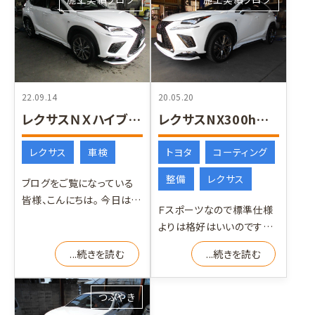
22.09.14
20.05.20
レクサスＮＸハイブリッド 車検
レクサスNX300hエアロ編
レクサス
車検
トヨタ
コーティング
整備
レクサス
ブログをご覧になっている
皆様、こんにちは。 今日はレ
Ｆスポーツなので標準仕様
クサスのSUV NXハイブリ
よりは格好はいいのです
ッドの車検です！
が・・・ お客様のご要望でこ
...続きを読む
...続きを読む
れからフルエアロにします
つぶやき