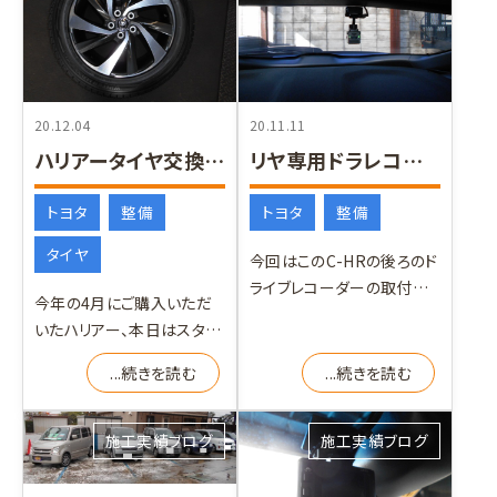
20.12.04
20.11.11
ハリアータイヤ交換リヤ専用ドラレコ取付
リヤ専用ドラレコ取付
トヨタ
整備
トヨタ
整備
タイヤ
今回はこのC-HRの後ろのド
ライブレコーダーの取付で
今年の4月にご購入いただ
す。 最近は話題になってい
いたハリアー、本日はスタッ
るあおり運転などの被
ドレスタイヤの履き替えで
...続きを読む
...続きを読む
す。 ターボモデルの純正
施工実績ブログ
施工実績ブログ