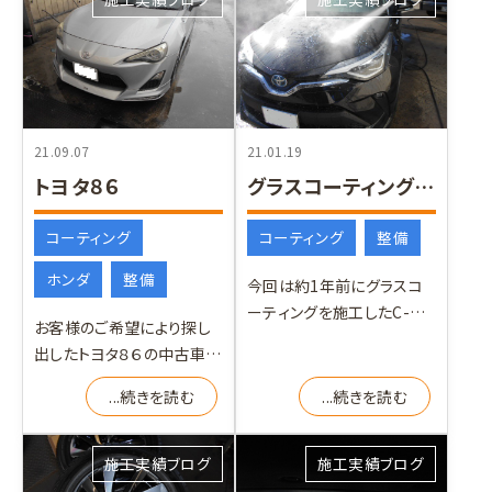
21.09.07
21.01.19
トヨタ８６
グラスコーティングメンテナンス
コーティング
コーティング
整備
ホンダ
整備
今回は約1年前にグラスコ
ーティングを施工したC-HR
お客様のご希望により探し
のメンテナンスです。 綺麗に
出したトヨタ８６の中古車で
見えても1年経てばコ
す。ご存じのようにスバルBR
...続きを読む
...続きを読む
ZのOEM車になります
施工実績ブログ
施工実績ブログ