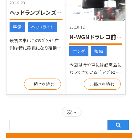
20.10.23
ヘッドランプレンズどの程度まで復活できるか⁉
整備
ヘッドライト
20.10.12
N-WGNドラレコ前後取付
最初の車はこのﾜｺﾞﾝR！ 右
側は特に黄色になり結構酷
ホンダ
整備
い状態です 左側は右程では
ありませんが黄色
今回は今や車には必需品に
なってきているﾄﾞﾗｲﾌﾞﾚｺｰﾀﾞ
ｰをN-WGNに取付します ま
...続きを読む
...続きを読む
ずはフロ
|
次 »