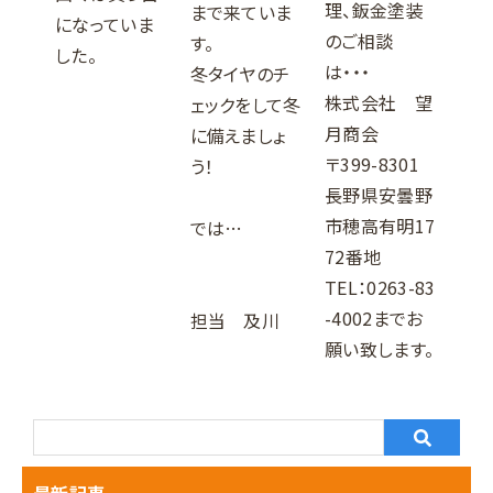
理、鈑金塗装
まで来ていま
になっていま
のご相談
す。
した。
は・・・
冬タイヤのチ
株式会社 望
ェックをして冬
月商会
に備えましょ
〒399-8301
う！
長野県安曇野
市穂高有明17
では…
72番地
TEL：
0263-83
-4002
までお
担当 及川
願い致します。
最新記事